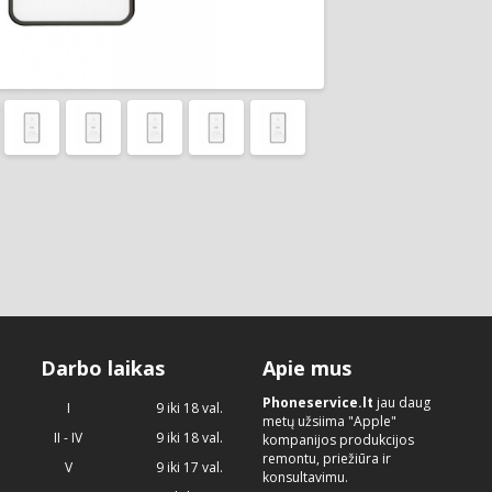
Darbo laikas
Apie mus
Phoneservice.lt
jau daug
I
9 iki 18 val.
metų užsiima "Apple"
II - IV
9 iki 18 val.
kompanijos produkcijos
remontu, priežiūra ir
V
9 iki 17 val.
konsultavimu.