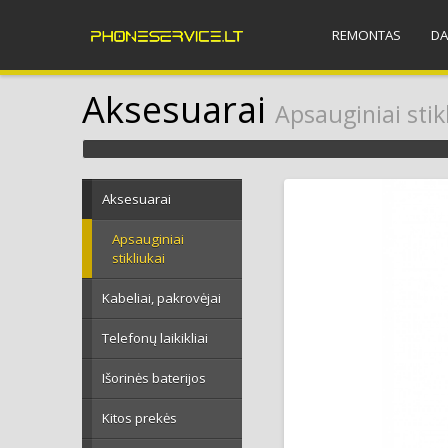
REMONTAS
DA
Aksesuarai
Apsauginiai stik
Aksesuarai
Apsauginiai
stikliukai
Kabeliai, pakrovėjai
Telefonų laikikliai
Išorinės baterijos
Kitos prekės