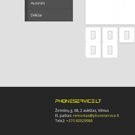
Ausinės
Dėklai
Žirmūnų g. 68, 2 aukštas, Vilnius
El. paštas:
remontas@phoneservice.lt
Tele2:
+370 60029988