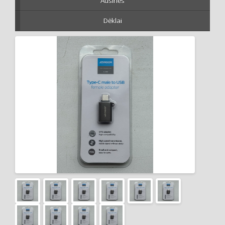
Ausinės
Dėklai