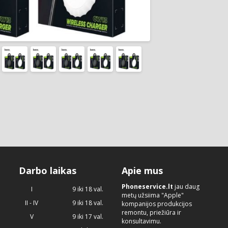
Darbo laikas
Apie mus
Phoneservice.lt
jau daug
I
9 iki 18 val.
metų užsiima "Apple"
II - IV
9 iki 18 val.
kompanijos produkcijos
remontu, priežiūra ir
V
9 iki 17 val.
konsultavimu.