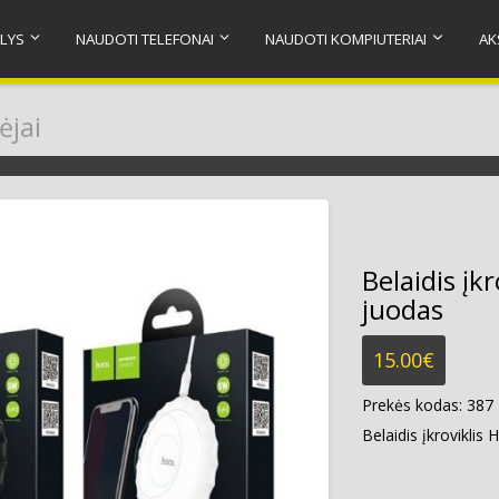
LYS
NAUDOTI TELEFONAI
NAUDOTI KOMPIUTERIAI
AK
ėjai
Belaidis į
juodas
15.00
€
Prekės kodas:
387
Belaidis įkrovikli