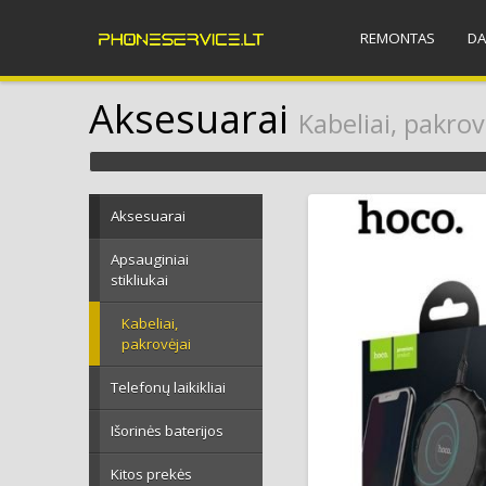
REMONTAS
DA
Aksesuarai
Kabeliai, pakrov
Aksesuarai
Apsauginiai
stikliukai
Kabeliai,
pakrovėjai
Telefonų laikikliai
Išorinės baterijos
Kitos prekės