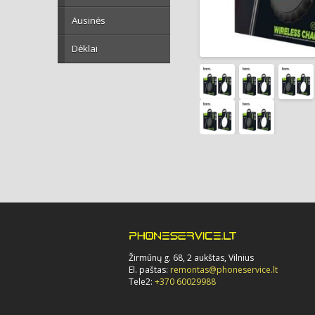
Ausinės
Dėklai
Žirmūnų g. 68, 2 aukštas, Vilnius
El. paštas:
remontas@phoneservice.lt
Tele2:
+370 60029988