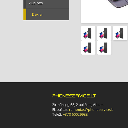
Ausinės
Dėklai
Žirmūnų g. 68, 2 aukštas, Vilnius
El. paštas:
remontas@phoneservice.lt
Tele2:
+370 60029988