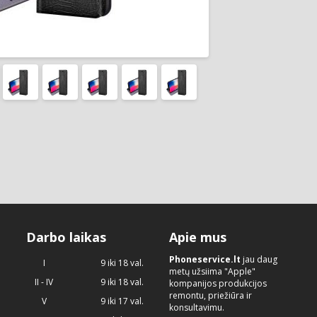
Darbo laikas
Apie mus
Phoneservice.lt
jau daug
I
9 iki 18 val.
metų užsiima "Apple"
II - IV
9 iki 18 val.
kompanijos produkcijos
remontu, priežiūra ir
V
9 iki 17 val.
konsultavimu.