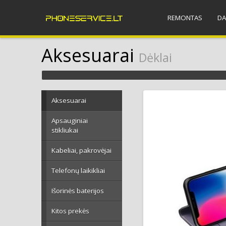
REMONTAS
DA
Aksesuarai
Dėklai
Aksesuarai
Apsauginiai
stikliukai
Kabeliai, pakrovėjai
Telefonų laikikliai
Išorinės baterijos
Kitos prekės