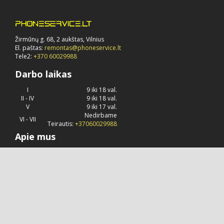
Žirmūnų g. 68, 2 aukštas, Vilnius
El. paštas:
remontas@phoneservice.lt
Tele2:
+370 60029988
Darbo laikas
I
9 iki 18 val.
II - IV
9 iki 18 val.
V
9 iki 17 val.
Nedirbame
VI - VII
Teirautis:
+37060029988
Apie mus
Phoneservice.lt
jau daug metų užsiima "Apple" kompanijos
produkcijos remontu, priežiūra ir konsultavimu.
© 2026 Visos teisės saugomos.