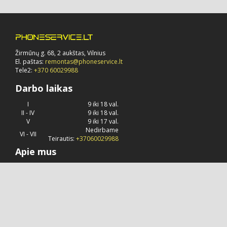
Žirmūnų g. 68, 2 aukštas, Vilnius
El. paštas:
remontas@phoneservice.lt
Tele2:
+370 60029988
Darbo laikas
I
9 iki 18 val.
II - IV
9 iki 18 val.
V
9 iki 17 val.
Nedirbame
VI - VII
Teirautis:
+37060029988
Apie mus
Phoneservice.lt
jau daug metų užsiima "Apple" kompanijos
produkcijos remontu, priežiūra ir konsultavimu.
© 2026 Visos teisės saugomos.