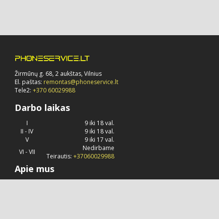
Žirmūnų g. 68, 2 aukštas, Vilnius
El. paštas:
remontas@phoneservice.lt
Tele2:
+370 60029988
Darbo laikas
I
9 iki 18 val.
II - IV
9 iki 18 val.
V
9 iki 17 val.
Nedirbame
VI - VII
Teirautis:
+37060029988
Apie mus
Phoneservice.lt
jau daug metų užsiima "Apple" kompanijos
produkcijos remontu, priežiūra ir konsultavimu.