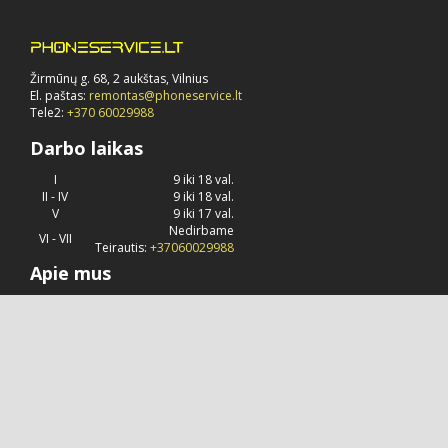
Žirmūnų g. 68, 2 aukštas, Vilnius
El. paštas:
remontas@phoneservice.lt
Tele2:
+370 60029988
Darbo laikas
I
9 iki 18 val.
II - IV
9 iki 18 val.
V
9 iki 17 val.
Nedirbame
VI - VII
Teirautis:
+37060029988
Apie mus
Phoneservice.lt
jau daug metų užsiima "Apple" kompanijos
produkcijos remontu, priežiūra ir konsultavimu.
© 2026 Visos teisės saugomos.