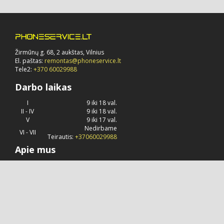
Žirmūnų g. 68, 2 aukštas, Vilnius
El. paštas:
remontas@phoneservice.lt
Tele2:
+370 60029988
Darbo laikas
I
9 iki 18 val.
II - IV
9 iki 18 val.
V
9 iki 17 val.
Nedirbame
VI - VII
Teirautis:
+37060029988
Apie mus
Phoneservice.lt
jau daug metų užsiima "Apple" kompanijos
produkcijos remontu, priežiūra ir konsultavimu.
© 2026 Visos teisės saugomos.