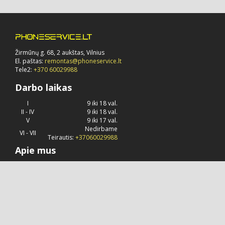
Žirmūnų g. 68, 2 aukštas, Vilnius
El. paštas:
remontas@phoneservice.lt
Tele2:
+370 60029988
Darbo laikas
I
9 iki 18 val.
II - IV
9 iki 18 val.
V
9 iki 17 val.
Nedirbame
VI - VII
Teirautis:
+37060029988
Apie mus
Phoneservice.lt
jau daug metų užsiima "Apple" kompanijos
produkcijos remontu, priežiūra ir konsultavimu.
© 2026 Visos teisės saugomos.