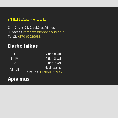
Žirmūnų g. 68, 2 aukštas, Vilnius
El. paštas:
remontas@phoneservice.lt
Tele2:
+370 60029988
Darbo laikas
I
9 iki 18 val.
II - IV
9 iki 18 val.
V
9 iki 17 val.
Nedirbame
VI - VII
Teirautis:
+37060029988
Apie mus
Phoneservice.lt
jau daug metų užsiima "Apple" kompanijos
produkcijos remontu, priežiūra ir konsultavimu.
© 2026 Visos teisės saugomos.