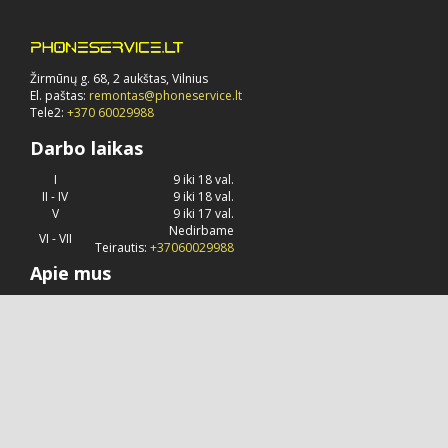
Žirmūnų g. 68, 2 aukštas, Vilnius
El. paštas:
remontas@phoneservice.lt
Tele2:
+370 60029988
Darbo laikas
I
9 iki 18 val.
II - IV
9 iki 18 val.
V
9 iki 17 val.
Nedirbame
VI - VII
Teirautis:
+37060029988
Apie mus
Phoneservice.lt
jau daug metų užsiima "Apple" kompanijos
produkcijos remontu, priežiūra ir konsultavimu.
© 2026 Visos teisės saugomos.