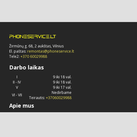
Žirmūnų g. 68, 2 aukštas, Vilnius
El. paštas:
remontas@phoneservice.lt
Tele2:
+370 60029988
Darbo laikas
I
9 iki 18 val.
II - IV
9 iki 18 val.
V
9 iki 17 val.
Nedirbame
VI - VII
Teirautis:
+37060029988
Apie mus
Phoneservice.lt
jau daug metų užsiima "Apple" kompanijos
produkcijos remontu, priežiūra ir konsultavimu.