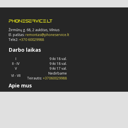
Žirmūnų g. 68, 2 aukštas, Vilnius
El. paštas:
remontas@phoneservice.lt
Tele2:
+370 60029988
Darbo laikas
I
9 iki 18 val.
II - IV
9 iki 18 val.
V
9 iki 17 val.
Nedirbame
VI - VII
Teirautis:
+37060029988
Apie mus
Phoneservice.lt
jau daug metų užsiima "Apple" kompanijos
produkcijos remontu, priežiūra ir konsultavimu.
© 2026 Visos teisės saugomos.