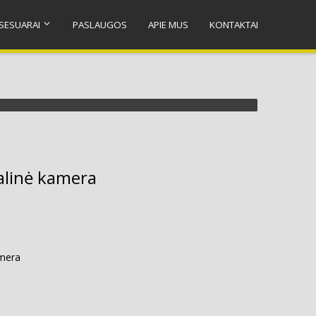
SESUARAI
PASLAUGOS
APIE MUS
KONTAKTAI
alinė kamera
amera