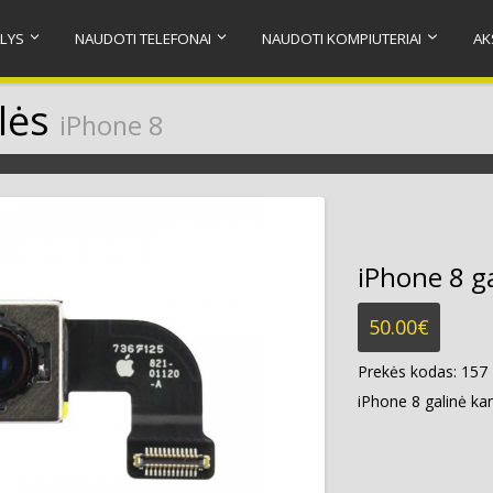
LYS
NAUDOTI TELEFONAI
NAUDOTI KOMPIUTERIAI
AK
lės
iPhone 8
iPhone 8 g
50.00
€
Prekės kodas:
157
iPhone 8 galinė k