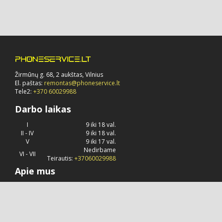
Žirmūnų g. 68, 2 aukštas, Vilnius
El. paštas:
remontas@phoneservice.lt
Tele2:
+370 60029988
Darbo laikas
I
9 iki 18 val.
II - IV
9 iki 18 val.
V
9 iki 17 val.
Nedirbame
VI - VII
Teirautis:
+37060029988
Apie mus
Phoneservice.lt
jau daug metų užsiima "Apple" kompanijos
produkcijos remontu, priežiūra ir konsultavimu.