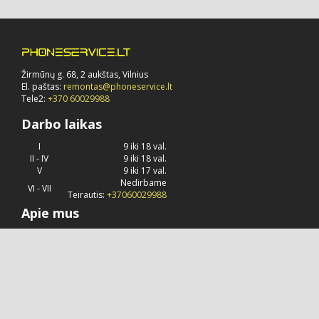
Žirmūnų g. 68, 2 aukštas, Vilnius
El. paštas:
remontas@phoneservice.lt
Tele2:
+370 60029988
Darbo laikas
I
9 iki 18 val.
II - IV
9 iki 18 val.
V
9 iki 17 val.
Nedirbame
VI - VII
Teirautis:
+37060029988
Apie mus
Phoneservice.lt
jau daug metų užsiima "Apple" kompanijos
produkcijos remontu, priežiūra ir konsultavimu.
© 2026 Visos teisės saugomos.