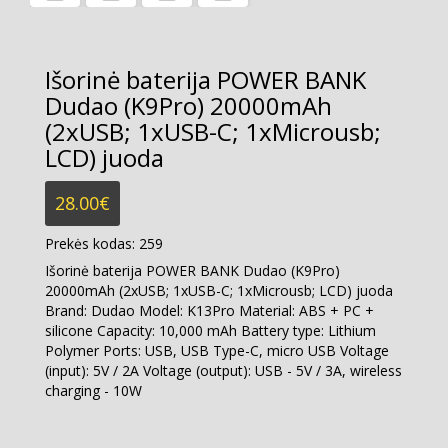
Išorinė baterija POWER BANK
Dudao (K9Pro) 20000mAh
(2xUSB; 1xUSB-C; 1xMicrousb;
LCD) juoda
28.00
€
Prekės kodas:
259
Išorinė baterija POWER BANK Dudao (K9Pro)
20000mAh (2xUSB; 1xUSB-C; 1xMicrousb; LCD) juoda
Brand: Dudao Model: K13Pro Material: ABS + PC +
silicone Capacity: 10,000 mAh Battery type: Lithium
Polymer Ports: USB, USB Type-C, micro USB Voltage
(input): 5V / 2A Voltage (output): USB - 5V / 3A, wireless
charging - 10W