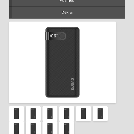
Ausinės
Dėklai