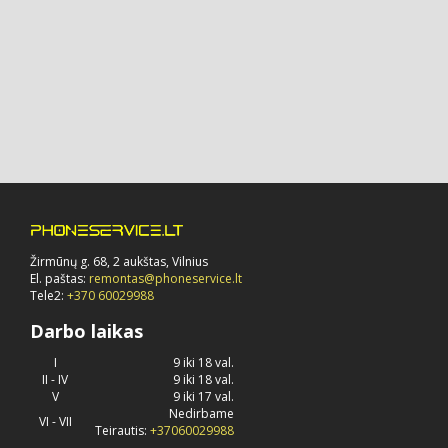
Žirmūnų g. 68, 2 aukštas, Vilnius
El. paštas:
remontas@phoneservice.lt
Tele2:
+370 60029988
Darbo laikas
I
9 iki 18 val.
II - IV
9 iki 18 val.
V
9 iki 17 val.
Nedirbame
VI - VII
Teirautis:
+37060029988