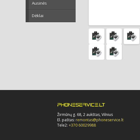
Ausinės
Dėklai
Žirmūnų g. 68, 2 aukštas, Vilnius
El. paštas:
remontas@phoneservice.lt
Tele2:
+370 60029988