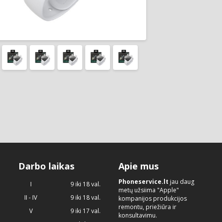
Darbo laikas
Apie mus
Phoneservice.lt
jau daug
I
9 iki 18 val.
metų užsiima "Apple"
II - IV
9 iki 18 val.
kompanijos produkcijos
remontu, priežiūra ir
V
9 iki 17 val.
konsultavimu.