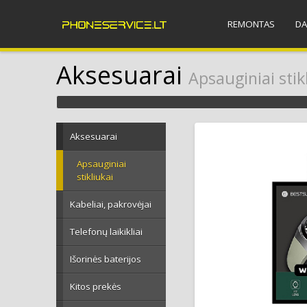
REMONTAS
DA
Aksesuarai
Apsauginiai stik
Aksesuarai
Apsauginiai
stikliukai
Kabeliai, pakrovėjai
Telefonų laikikliai
Išorinės baterijos
Kitos prekės