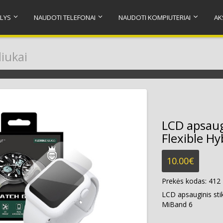
LYS
NAUDOTI TELEFONAI
NAUDOTI KOMPIUTERIAI
AK
liukai
LCD apsaugi
Flexible H
10.00
€
Prekės kodas:
412
LCD apsauginis stik
MiBand 6