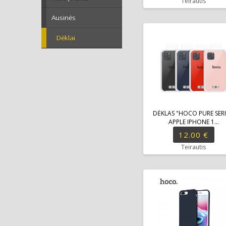
Teirautis
Ausinės
Dėklai
DĖKLAS "HOCO PURE SERI
APPLE IPHONE 1...
12.00 €
Teirautis