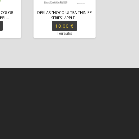
Y COLOR
DĖKLAS "HOCO ULTRA THIN PP
PL...
SERIES" APPLE...
10.00 €
Teirautis