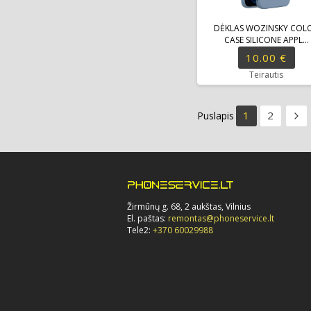
DĖKLAS WOZINSKY COL
CASE SILICONE APPL...
10.00 €
Teirautis
1
2
Puslapis
Žirmūnų g. 68, 2 aukštas, Vilnius
El. paštas:
remontas@phoneservice.lt
Tele2:
+370 60029988