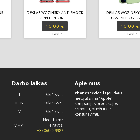
OR
DĖKLAS WOZINSKY ANTI SHOCK
DĖKLAS WOZINSK
APPLE IPHONE ...
CASE SILICONE AP
10.00 €
10.00 €
Teirautis
Teirautis
Darbo laikas
Apie mus
Phoneservice.lt
jau daug
I
9 iki 18 val.
metų užsiima "Apple"
II - IV
9 iki 18 val.
kompanijos produkcijos
remontu, priežiūra ir
V
9 iki 17 val.
konsultavimu.
Nedirbame
VI - VII
Teirautis:
+37060029988