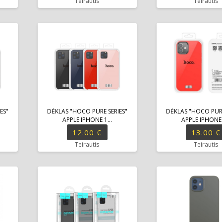
Teirautis
Teirautis
ES"
DĖKLAS "HOCO PURE SERIES"
DĖKLAS "HOCO PURE
APPLE IPHONE 1...
APPLE IPHONE 
12.00 €
13.00 €
Teirautis
Teirautis