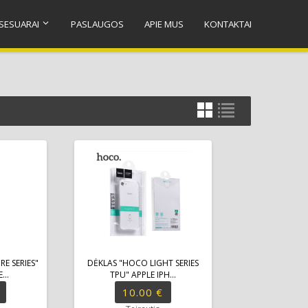
SESUARAI
PASLAUGOS
APIE MUS
KONTAKTAI
E SERIES"
DĖKLAS "HOCO LIGHT SERIES
...
TPU" APPLE IPH...
10.00 €