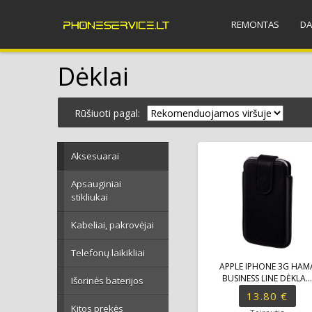
REMONTAS
DA
Dėklai
Rūšiuoti pagal:
Aksesuarai
Apsauginiai
stikliukai
Kabeliai, pakrovėjai
Telefonų laikikliai
APPLE IPHONE 3G HAM
BUSINESS LINE DĖKLA..
Išorinės baterijos
13.80 €
Kitos prekės