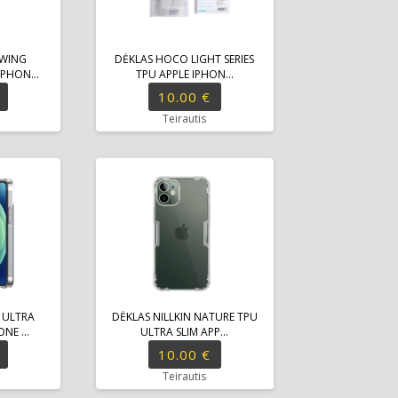
 WING
DĖKLAS HOCO LIGHT SERIES
PHON...
TPU APPLE IPHON...
10.00 €
Teirautis
 ULTRA
DĖKLAS NILLKIN NATURE TPU
NE ...
ULTRA SLIM APP...
10.00 €
Teirautis