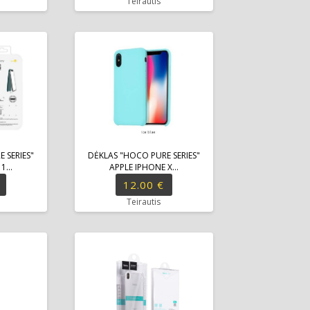
Teirautis
 SERIES"
DĖKLAS "HOCO PURE SERIES"
1...
APPLE IPHONE X...
12.00 €
Teirautis