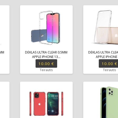
5MM
DĖKLAS ULTRA CLEAR 0.5MM
DĖKLAS ULTRA CLE
APPLE IPHONE 13...
APPLE IPHONE 7
10.00 €
10.00 €
Teirautis
Teirautis