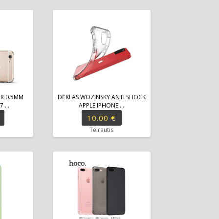
AR 0.5MM
DĖKLAS WOZINSKY ANTI SHOCK
 ...
APPLE IPHONE ...
10.00 €
Teirautis