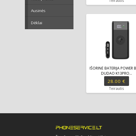
Teirautis
Ausinės
Dėklai
IŠORINĖ BATERIJA POWER 
DUDAO K13PRO...
28.00 €
Teirautis