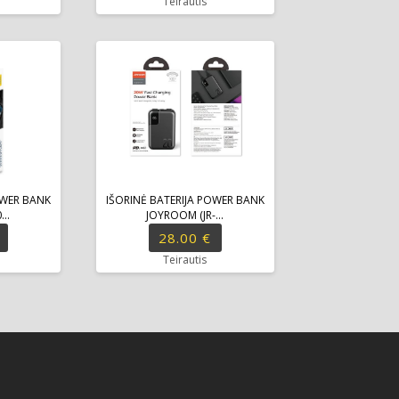
Teirautis
OWER BANK
IŠORINĖ BATERIJA POWER BANK
..
JOYROOM (JR-...
28.00 €
Teirautis