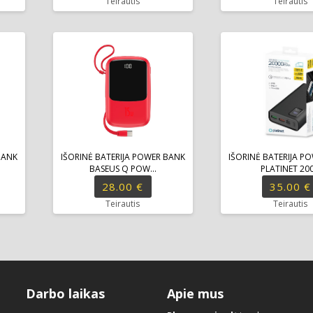
Teirautis
Teirautis
BANK
IŠORINĖ BATERIJA POWER BANK
IŠORINĖ BATERIJA P
BASEUS Q POW...
PLATINET 200.
28.00 €
35.00 €
Teirautis
Teirautis
Darbo laikas
Apie mus