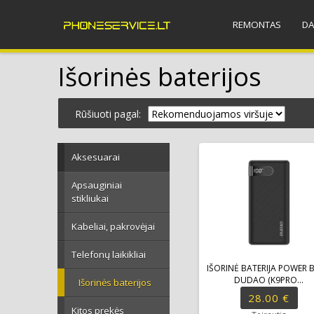
REMONTAS
DA
Išorinės baterijos
Rūšiuoti pagal:
Aksesuarai
Apsauginiai
stikliukai
Kabeliai, pakrovėjai
Telefonų laikikliai
IŠORINĖ BATERIJA POWER 
DUDAO (K9PRO...
Išorinės baterijos
28.00 €
Kitos prekės