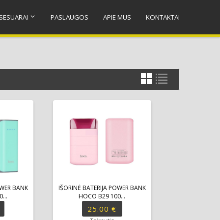
SESUARAI
PASLAUGOS
APIE MUS
KONTAKTAI
OWER BANK
IŠORINĖ BATERIJA POWER BANK
...
HOCO B29 100...
25.00 €