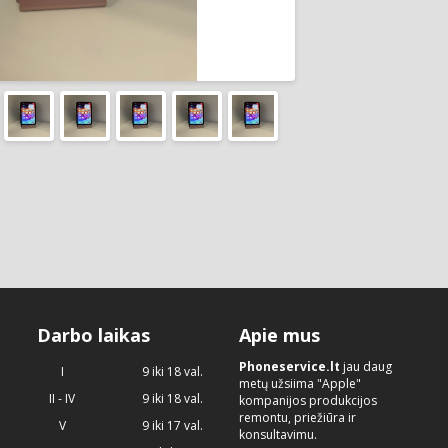
Darbo laikas
Apie mus
Phoneservice.lt
jau daug
I
9 iki 18 val.
metų užsiima "Apple"
II - IV
9 iki 18 val.
kompanijos produkcijos
remontu, priežiūra ir
V
9 iki 17 val.
konsultavimu.