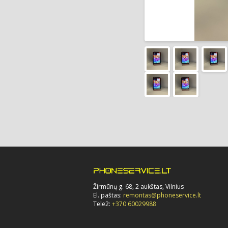
Žirmūnų g. 68, 2 aukštas, Vilnius
El. paštas:
remontas@phoneservice.lt
Tele2:
+370 60029988