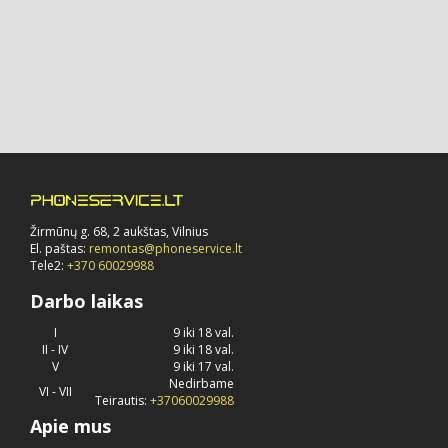
Žirmūnų g. 68, 2 aukštas, Vilnius
El. paštas:
remontas@phoneservice.lt
Tele2:
+370 60029988
Darbo laikas
I
9 iki 18 val.
II - IV
9 iki 18 val.
V
9 iki 17 val.
Nedirbame
VI - VII
Teirautis:
+37060029988
Apie mus