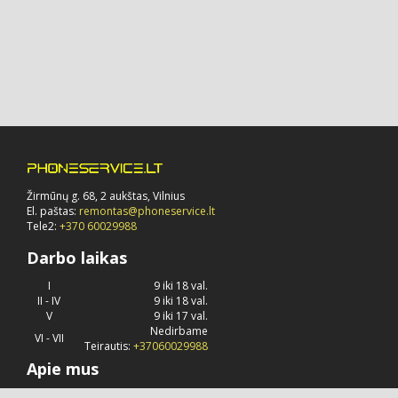
Žirmūnų g. 68, 2 aukštas, Vilnius
El. paštas:
remontas@phoneservice.lt
Tele2:
+370 60029988
Darbo laikas
I
9 iki 18 val.
II - IV
9 iki 18 val.
V
9 iki 17 val.
Nedirbame
VI - VII
Teirautis:
+37060029988
Apie mus
Phoneservice.lt
jau daug metų užsiima "Apple" kompanijos