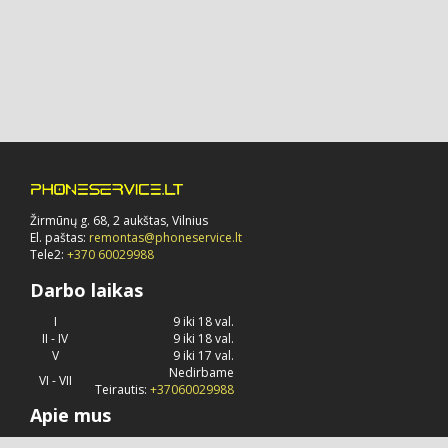
Žirmūnų g. 68, 2 aukštas, Vilnius
El. paštas:
remontas@phoneservice.lt
Tele2:
+370 60029988
Darbo laikas
I
9 iki 18 val.
II - IV
9 iki 18 val.
V
9 iki 17 val.
Nedirbame
VI - VII
Teirautis:
+37060029988
Apie mus
Phoneservice.lt
jau daug metų užsiima "Apple" kompanijos